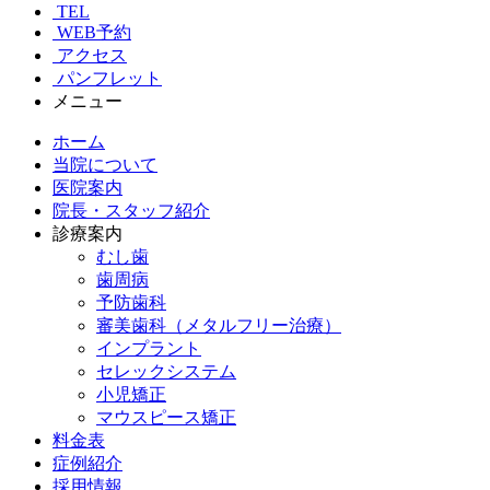
TEL
WEB予約
アクセス
パンフレット
メニュー
ホーム
当院について
医院案内
院長・スタッフ紹介
診療案内
むし歯
歯周病
予防歯科
審美歯科（メタルフリー治療）
インプラント
セレックシステム
小児矯正
マウスピース矯正
料金表
症例紹介
採用情報