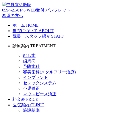
0594-21-8148
WEB受付
パンフレット
希望の方へ
ホーム
HOME
当院について
ABOUT
院長・スタッフ紹介
STAFF
診療案内
TREATMENT
むし歯
歯周病
予防歯科
審美歯科(メタルフリー治療)
インプラント
セレックシステム
小児矯正
マウスピース矯正
料金表
PRICE
医院案内
CLINIC
施設基準